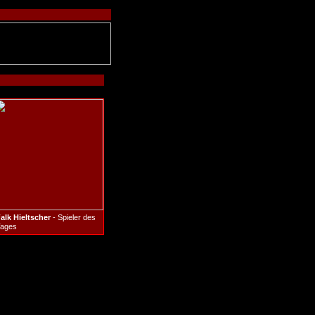
alk Hieltscher
- Spieler des
ages