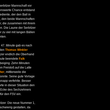
erbitzer Mannschaft vor
nenswerte Chance entstand
diente, der den Ball in
ll, den beide Mannschaften
er, die zusammen mit ihrem
en. Die Laune der Serbitzer
er zu viel mit langen Bällen
nten.
er 47. Minute gab es nach
 den
Thomas Winkler
zer endlich die Oberhand
inute beendete
Falk
rbeiging. Zehn Minuten
n Freistoß auf die Latte
cher
, mittlerweile die
 konnte. Seine gute Vorlage
knapp verfehlte. Besser
rte in dieser Situation den
 Ecke des Sechzehners
 für den FSV ein.
rbitzer: Die neue Nummer 1,
 schwierig gestalten, da