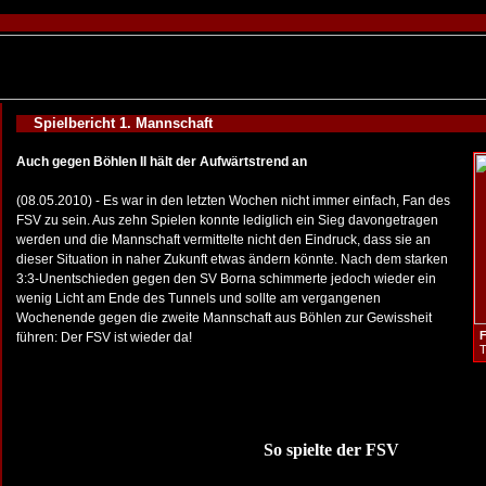
Spielbericht 1. Mannschaft
Auch gegen Böhlen II hält der Aufwärtstrend an
(08.05.2010) - Es war in den letzten Wochen nicht immer einfach, Fan des
FSV zu sein. Aus zehn Spielen konnte lediglich ein Sieg davongetragen
werden und die Mannschaft vermittelte nicht den Eindruck, dass sie an
dieser Situation in naher Zukunft etwas ändern könnte. Nach dem starken
3:3-Unentschieden gegen den SV Borna schimmerte jedoch wieder ein
wenig Licht am Ende des Tunnels und sollte am vergangenen
Wochenende gegen die zweite Mannschaft aus Böhlen zur Gewissheit
F
führen: Der FSV ist wieder da!
T
So spielte der FSV