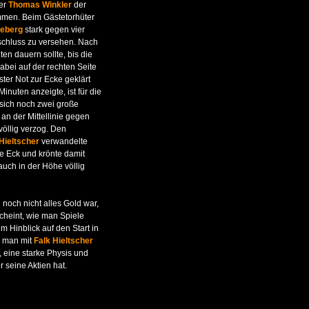
ger
Thomas Winkler
der
kommen. Beim Gästetorhüter
neberg
stark gegen vier
schluss zu versehen. Nach
en dauern sollte, bis die
abei auf der rechten Seite
ter Not zur Ecke geklärt
nuten anzeigte, ist für die
 sich noch zwei große
l an der Mittellinie gegen
völlig verzog. Den
Hieltscher
verwandelte
e Eck und krönte damit
auch in der Höhe völlig
noch nicht alles Gold war,
scheint, wie man Spiele
m Hinblick auf den Start in
s man mit
Falk Hieltscher
, eine starke Physis und
r seine Aktien hat.