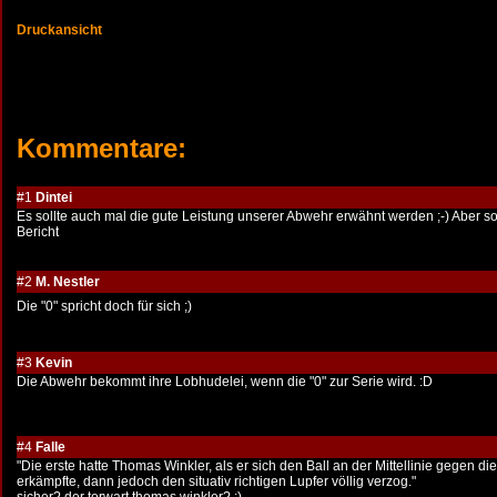
Druckansicht
Kommentare:
#1
Dintei
Es sollte auch mal die gute Leistung unserer Abwehr erwähnt werden ;-) Aber so
Bericht
#2
M. Nestler
Die "0" spricht doch für sich ;)
#3
Kevin
Die Abwehr bekommt ihre Lobhudelei, wenn die "0" zur Serie wird. :D
#4
Falle
"Die erste hatte Thomas Winkler, als er sich den Ball an der Mittellinie gegen d
erkämpfte, dann jedoch den situativ richtigen Lupfer völlig verzog."
sicher? der torwart thomas winkler? :)