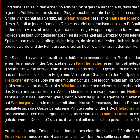
Und dabei sah es in den ersten 45 Minuten nicht gerade danach aus, dass die S
eigenem Publikum einen sicheren Sieg verbuchen könnte. Lediglich eine nen
für die Mannschaft aus Serbitz, als
Stefan Winkler
per Flanke
Falk Hieltscher
be
dieser Situation jedoch über das Tor schoss. Viel unterhaltsamer als der Fußba
in der ersten Halbzeit anboten, war da eine lustige Gruppe angeheiterter Männ
Kollegen dessen Junggesellenabschied für kurze Zeit als Serbitzer Ultras feiert
Spieler konnte dies allerdings nicht steigern, da sie mit der ersten Halbzeit, in d
operiert wurde und die Fehlpassquote viel zu hoch war, nicht zufrieden sein kon
Der Start in die zweite Halbzeit sollte dafür umso besser ausfallen. Bereits in d
einer Hereingabe in den Sechzehner von
Falk Hieltscher
einen Handelfmeter,
gewohnt souverän verwandelte. Nach dem erlösenden 1:0 gewannen die Serbit
und erarbeiteten sich in der Folge eine Vielzahl an Chancen. In der 49. Spielm
Hieltscher
ein tolles Solo mit einem guten Schuss, der jedoch rechts am Tor vo
später war es dann der Routinier
Winklmeier
, der einen schwer zu berechnende
des Gästetores setzen konnte. Wenige Minuten später war es wiederum
Hielts
zentrale Figur des Serbitzer Spiels, der die nächste gute Gelegenheit einleiten
auf
Wimberger
vollendete dieser mit einem klasse Fernschuss, der das Tor nur 
gestaltete sich das Ganze bereits eine Minute später für den FSV.
Hieltscher
füh
Ball, welcher durch eine gegnerische Grätsche direkt auf
Thomas Lange
an die
geleitet wurde. Dieser ließ sich nicht zweimal bitten und schob gekonnt zum 2:0
Auf dieses freudige Ereignis folgte dann jedoch eine Hiobsbotschaft für die Se
Peter Kurze
, musste verletzt ausgewechselt werden. Dies sollte sich allerdings