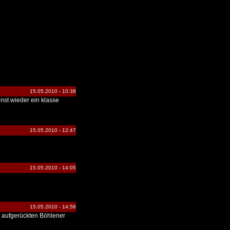
15.05.2010 - 10:38
nst wieder ein klasse
15.05.2010 - 12:47
15.05.2010 - 14:05
15.05.2010 - 14:56
ie aufgerückten Böhlener