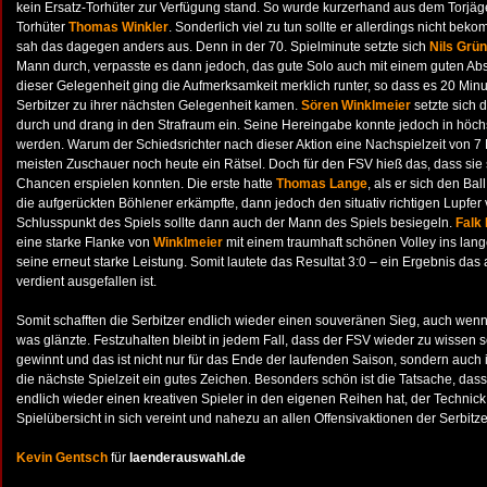
kein Ersatz-Torhüter zur Verfügung stand. So wurde kurzerhand aus dem Torjä
Torhüter
Thomas Winkler
. Sonderlich viel zu tun sollte er allerdings nicht be
sah das dagegen anders aus. Denn in der 70. Spielminute setzte sich
Nils Grü
Mann durch, verpasste es dann jedoch, das gute Solo auch mit einem guten Ab
dieser Gelegenheit ging die Aufmerksamkeit merklich runter, so dass es 20 Minut
Serbitzer zu ihrer nächsten Gelegenheit kamen.
Sören Winklmeier
setzte sich d
durch und drang in den Strafraum ein. Seine Hereingabe konnte jedoch in höchs
werden. Warum der Schiedsrichter nach dieser Aktion eine Nachspielzeit von 7 Mi
meisten Zuschauer noch heute ein Rätsel. Doch für den FSV hieß das, dass sie
Chancen erspielen konnten. Die erste hatte
Thomas Lange
, als er sich den Bal
die aufgerückten Böhlener erkämpfte, dann jedoch den situativ richtigen Lupfer 
Schlusspunkt des Spiels sollte dann auch der Mann des Spiels besiegeln.
Falk 
eine starke Flanke von
Winklmeier
mit einem traumhaft schönen Volley ins lang
seine erneut starke Leistung. Somit lautete das Resultat 3:0 – ein Ergebnis das 
verdient ausgefallen ist.
Somit schafften die Serbitzer endlich wieder einen souveränen Sieg, auch wenn 
was glänzte. Festzuhalten bleibt in jedem Fall, dass der FSV wieder zu wissen 
gewinnt und das ist nicht nur für das Ende der laufenden Saison, sondern auch i
die nächste Spielzeit ein gutes Zeichen. Besonders schön ist die Tatsache, das
endlich wieder einen kreativen Spieler in den eigenen Reihen hat, der Technick
Spielübersicht in sich vereint und nahezu an allen Offensivaktionen der Serbitze
Kevin Gentsch
für
laenderauswahl.de