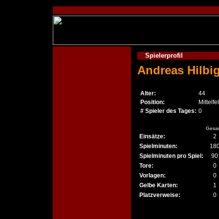
Spielerprofil
Andreas Hilbi
Alter:
44
Position:
Mittelfe
# Spieler des Tages:
0
Gesa
Einsätze:
2
Spielminuten:
18
Spielminuten pro Spiel:
90
Tore:
0
Vorlagen:
0
Gelbe Karten:
1
Platzverweise:
0