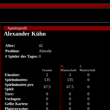
Spielerprofil
Alexander Kühn
Alter:
42
Position:
Abwehr
# Spieler des Tages:
0
1.
2.
Gesamt
Mannschaft
Mannschaft
Einsätze:
2
2
0
Spielminuten:
135
135
0
Spielminuten pro
67.5
67.5
0
Spiel:
Tore:
0
0
0
Vorlagen:
0
0
0
Gelbe Karten:
0
0
0
Platzverweise:
0
0
0