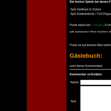
Die letzten Spiele bei denen F
SpG Geithain II /​ Kohre
SpG Elstertrebnitz / TuS Pega
Frank stand bei
1 Siegen
, 0 U
(alle statistischen Werte beziehen 
Frank ist auf keinem Bild verlin
Gästebuch:
noch keine Kommentare
Kommentar schreiben:
Name:
Text: