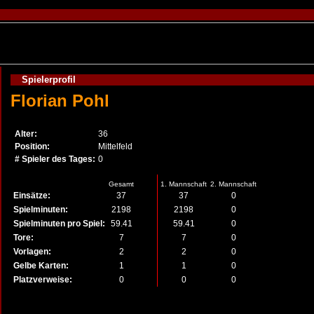
Spielerprofil
Florian Pohl
Alter:
36
Position:
Mittelfeld
# Spieler des Tages:
0
Gesamt
1. Mannschaft
2. Mannschaft
Einsätze:
37
37
0
Spielminuten:
2198
2198
0
Spielminuten pro Spiel:
59.41
59.41
0
Tore:
7
7
0
Vorlagen:
2
2
0
Gelbe Karten:
1
1
0
Platzverweise:
0
0
0