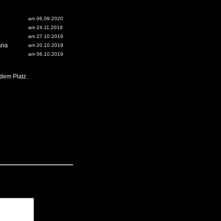
am 06.09.2020
am 24.11.2019
am 27.10.2019
äna
am 20.10.2019
am 06.10.2019
dem Platz.