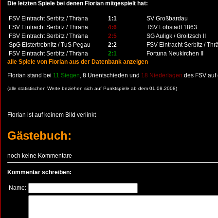
Die letzten Spiele bei denen Florian mitgespielt hat:
FSV Eintracht Serbitz / Thräna
1:1
SV Großbardau
FSV Eintracht Serbitz / Thräna
4:6
TSV Lobstädt 1863
FSV Eintracht Serbitz / Thräna
2:5
SG Auligk / Groitzsch II
SpG Elstertrebnitz / TuS Pegau
2:2
FSV Eintracht Serbitz / Thr
FSV Eintracht Serbitz / Thräna
2:1
Fortuna Neukirchen II
alle Spiele von Florian aus der Datenbank anzeigen
Florian stand bei
11 Siegen
, 8 Unentschieden und
18 Niederlagen
des FSV auf 
(alle statistischen Werte beziehen sich auf Punktspiele ab dem 01.08.2008)
Florian ist auf keinem Bild verlinkt
Gästebuch:
noch keine Kommentare
Kommentar schreiben:
Name: